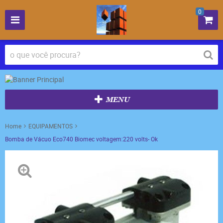
0
MENU
Home
EQUIPAMENTOS
Bomba de Vácuo Eco740 Biomec voltagem:220 volts- Ok