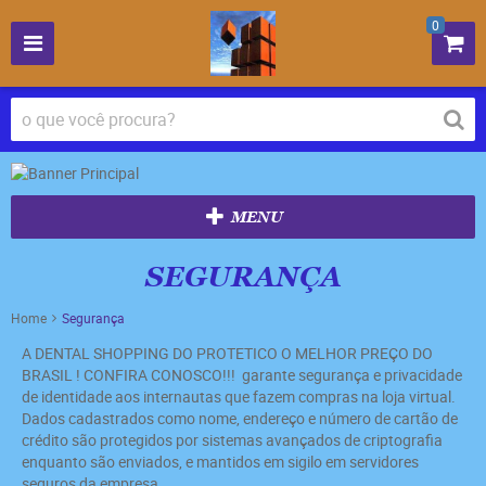
0
MENU
SEGURANÇA
Home
Segurança
A DENTAL SHOPPING DO PROTETICO O MELHOR PREÇO DO
BRASIL ! CONFIRA CONOSCO!!! garante segurança e privacidade
de identidade aos internautas que fazem compras na loja virtual.
Dados cadastrados como nome, endereço e número de cartão de
crédito são protegidos por sistemas avançados de criptografia
enquanto são enviados, e mantidos em sigilo em servidores
seguros da empresa.