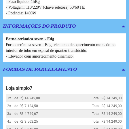
- Peso líquido: 15Kg
- Voltagem: 110/220V (chave seletora) 50/60 Hz
- Potência: 1400W
INFORMAÇÕES DO PRODUTO
Forno cerâmica seven - Edg
Forno cerâmica seven - Edg, elemento de aquecimento montado no
interior de tubo em espiral de quartzo translúcido.
- Elevador com amortecimento dinâmico.
FORMAS DE PARCELAMENTO
Loja simplo7
1x
de
R$ 14.249,00
Total: R$ 14.249,00
2x
de
R$ 7.124,50
Total: R$ 14.249,00
3x
de
R$ 4.749,67
Total: R$ 14.249,00
4x
de
R$ 3.562,25
Total: R$ 14.249,00