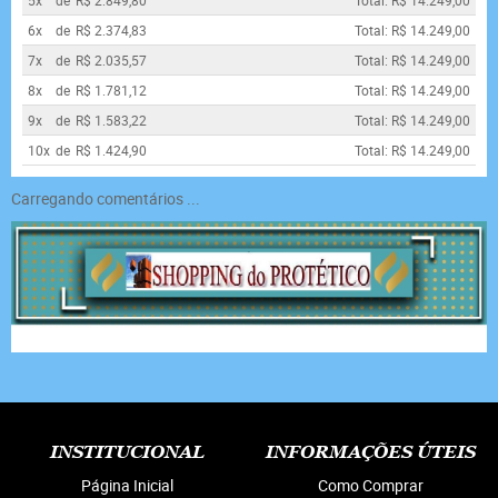
5x
de
R$ 2.849,80
Total: R$ 14.249,00
6x
de
R$ 2.374,83
Total: R$ 14.249,00
7x
de
R$ 2.035,57
Total: R$ 14.249,00
8x
de
R$ 1.781,12
Total: R$ 14.249,00
9x
de
R$ 1.583,22
Total: R$ 14.249,00
10x
de
R$ 1.424,90
Total: R$ 14.249,00
Carregando comentários ...
INSTITUCIONAL
INFORMAÇÕES ÚTEIS
Página Inicial
Como Comprar