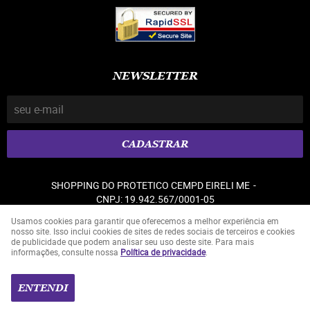
NEWSLETTER
CADASTRAR
SHOPPING DO PROTETICO CEMPD EIRELI ME
CNPJ: 19.942.567/0001-05
Usamos cookies para garantir que oferecemos a melhor experiência em
nosso site. Isso inclui cookies de sites de redes sociais de terceiros e cookies
de publicidade que podem analisar seu uso deste site. Para mais
LOJA VIRTUAL CRIADA POR
informações, consulte nossa
Política de privacidade
.
ENTENDI