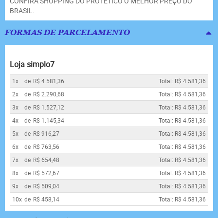
CONFIRA SHOPPING DO PROTETICO O MELHOR PREÇO DO
BRASIL.
FORMAS DE PARCELAMENTO
Loja simplo7
1x
de
R$ 4.581,36
Total: R$ 4.581,36
2x
de
R$ 2.290,68
Total: R$ 4.581,36
3x
de
R$ 1.527,12
Total: R$ 4.581,36
4x
de
R$ 1.145,34
Total: R$ 4.581,36
5x
de
R$ 916,27
Total: R$ 4.581,36
6x
de
R$ 763,56
Total: R$ 4.581,36
7x
de
R$ 654,48
Total: R$ 4.581,36
8x
de
R$ 572,67
Total: R$ 4.581,36
9x
de
R$ 509,04
Total: R$ 4.581,36
10x
de
R$ 458,14
Total: R$ 4.581,36