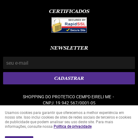
CERTIFICADOS
NEWSLETTER
CADASTRAR
SHOPPING DO PROTETICO CEMPD EIRELI ME
CNPJ: 19.942.567/0001-05
Usamos cookies para garantir que oferecemos a melhor experiência em
nosso site. Isso inclui cookies de sites de redes sociais de terceiros e cookies
de publicidade que podem analisar seu uso deste site. Para mais
LOJA VIRTUAL CRIADA POR
informações, consulte nossa
Política de privacidade
.