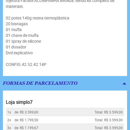
Injetora Facilite ACOMPANHA BRINDE sendo kit completo de
materiais:
02 potes 140g resina termoplástica
20 bisnagas
01 mufla
01 chave de mufla
01 spray de silicone
01 dosador
Dvd explicativo
CONFIG.42.52.42.14P
FORMAS DE PARCELAMENTO
Loja simplo7
1x
de
R$ 3.599,00
Total: R$ 3.599,00
2x
de
R$ 1.799,50
Total: R$ 3.599,00
3x
de
R$ 1.199,67
Total: R$ 3.599,00