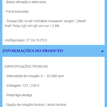
- Baixa vibração e silencioso.
- Fácil manuseio.
- Torque 280 <a rel="nofollow noopener" target="_blank"
href="http://gf.cm">gf.cm</a> / 2.8N.
configuraçao: 27.24.10.P2,5
INFORMAÇÕES DO PRODUTO
ESPECIFICAÇÕES TÉCNICAS:
- Velocidade de rotação: 0 ~ 35.000 rpm
- Voltagem: 127 / 230 V
- Pedal liga-desliga
- Opção de rotação horário / antio horário