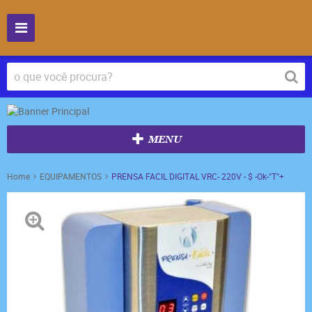
MENU
Home
EQUIPAMENTOS
PRENSA FACIL DIGITAL VRC- 220V - $ -Ok-"T"+