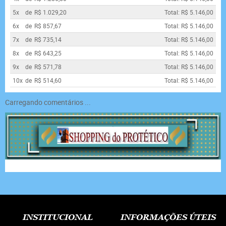
5x
de
R$ 1.029,20
Total: R$ 5.146,00
6x
de
R$ 857,67
Total: R$ 5.146,00
7x
de
R$ 735,14
Total: R$ 5.146,00
8x
de
R$ 643,25
Total: R$ 5.146,00
9x
de
R$ 571,78
Total: R$ 5.146,00
10x
de
R$ 514,60
Total: R$ 5.146,00
Carregando comentários ...
INSTITUCIONAL
INFORMAÇÕES ÚTEIS