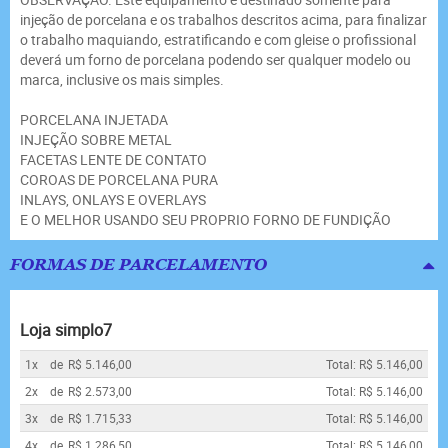
injeção de porcelana e os trabalhos descritos acima, para finalizar
o trabalho maquiando, estratificando e com gleise o profissional
deverá um forno de porcelana podendo ser qualquer modelo ou
marca, inclusive os mais simples.
PORCELANA INJETADA
INJEÇÃO SOBRE METAL
FACETAS LENTE DE CONTATO
COROAS DE PORCELANA PURA
INLAYS, ONLAYS E OVERLAYS
E O MELHOR USANDO SEU PROPRIO FORNO DE FUNDIÇÃO
FORMAS DE PARCELAMENTO
Loja simplo7
1x
de
R$ 5.146,00
Total: R$ 5.146,00
2x
de
R$ 2.573,00
Total: R$ 5.146,00
3x
de
R$ 1.715,33
Total: R$ 5.146,00
4x
de
R$ 1.286,50
Total: R$ 5.146,00