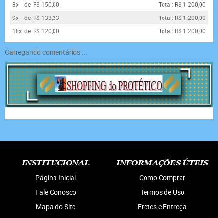
8x
de
R$ 150,00
Total: R$ 1.200,00
9x
de
R$ 133,33
Total: R$ 1.200,00
10x
de
R$ 120,00
Total: R$ 1.200,00
Carregando comentários ...
INSTITUCIONAL
INFORMAÇÕES ÚTEIS
Página Inicial
Como Comprar
Fale Conosco
Termos de Uso
Mapa do Site
Fretes e Entrega