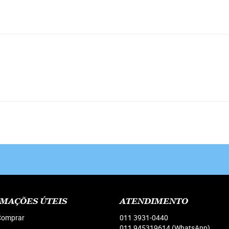
MAÇÕES ÚTEIS
ATENDIMENTO
omprar
011
3931-0440
011 945319614
(WhatsApp)