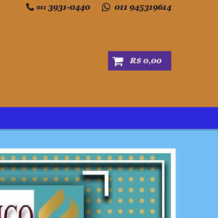
3931-0440
011 945319614
011
R$ 0,00