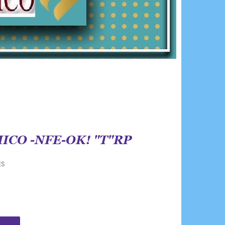
CO -NFE-OK! "T"RP
ES