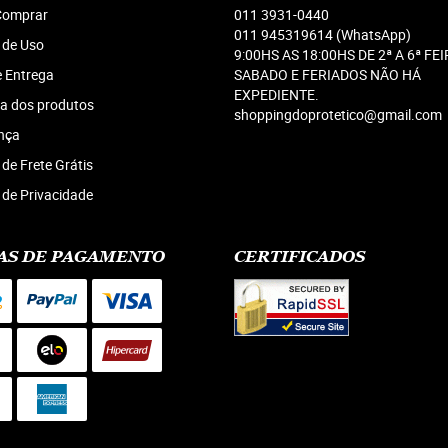
omprar
011
3931-0440
011 945319614
(WhatsApp)
 de Uso
9:00HS AS 18:00HS DE 2ª A 6ª FEI
e Entrega
SABADO E FERIADOS NÃO HÁ
EXPEDIENTE.
a dos produtos
shoppingdoprotetico@gmail.com
nça
 de Frete Grátis
a de Privacidade
AS DE PAGAMENTO
CERTIFICADOS