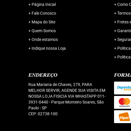
Página Inicial
Como C
Fale Conosco
Termos
Mapa do Site
Fretes 
Quem Somos
Garanti
Onde estamos
Segura
Indique nossa Loja
Politica
Polític
ENDEREÇO
FORM
Rua Mariana de Chaves, 279, PARA
MELHOR SERVIR, AGENDE SUA VISITA EM
NOSSA LOJA FISICIA VIA WHASTAPP 011-
3931-0440
-
Parque Monteiro Soares, São
Paulo
-
SP
CEP: 02738-100