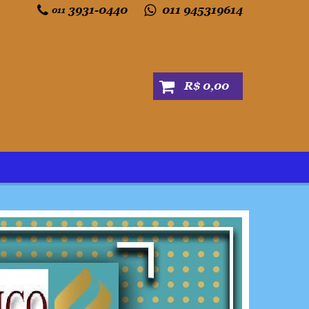
3931-0440
011 945319614
011
R$ 0,00