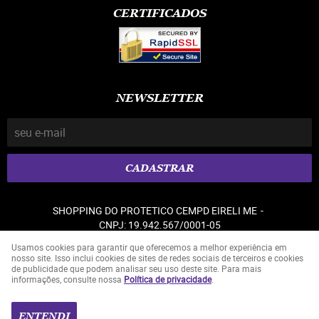
CERTIFICADOS
NEWSLETTER
CADASTRAR
SHOPPING DO PROTETICO CEMPD EIRELI ME
CNPJ: 19.942.567/0001-05
Usamos cookies para garantir que oferecemos a melhor experiência em
nosso site. Isso inclui cookies de sites de redes sociais de terceiros e cookies
de publicidade que podem analisar seu uso deste site. Para mais
LOJA VIRTUAL CRIADA POR
informações, consulte nossa
Política de privacidade
.
ENTENDI