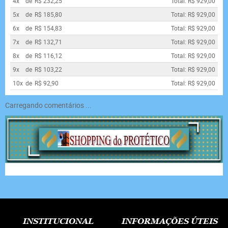
4x
de
R$ 232,25
Total: R$ 929,00
5x
de
R$ 185,80
Total: R$ 929,00
6x
de
R$ 154,83
Total: R$ 929,00
7x
de
R$ 132,71
Total: R$ 929,00
8x
de
R$ 116,12
Total: R$ 929,00
9x
de
R$ 103,22
Total: R$ 929,00
10x
de
R$ 92,90
Total: R$ 929,00
Carregando comentários ...
INSTITUCIONAL
INFORMAÇÕES ÚTEIS