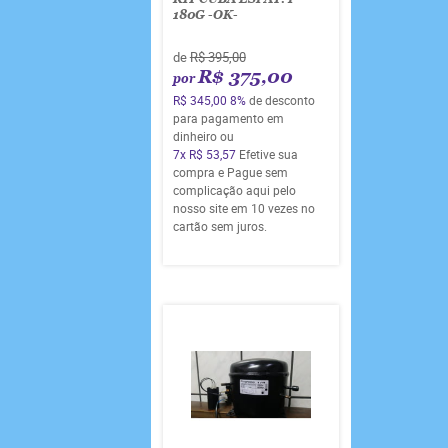
180G -OK-
de
R$ 395,00
R$ 375,00
por
R$ 345,00
8%
de desconto
para pagamento em
dinheiro ou
7x
R$ 53,57
Efetive sua
compra e Pague sem
complicação aqui pelo
nosso site em 10 vezes no
cartão sem juros.