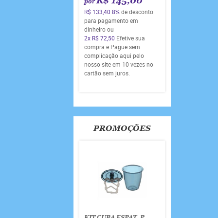
R$ 145,00
por
R$ 133,40
8%
de desconto
para pagamento em
dinheiro ou
2x
R$ 72,50
Efetive sua
compra e Pague sem
complicação aqui pelo
nosso site em 10 vezes no
cartão sem juros.
PROMOÇÕES
KIT CUBA ESPAT. P