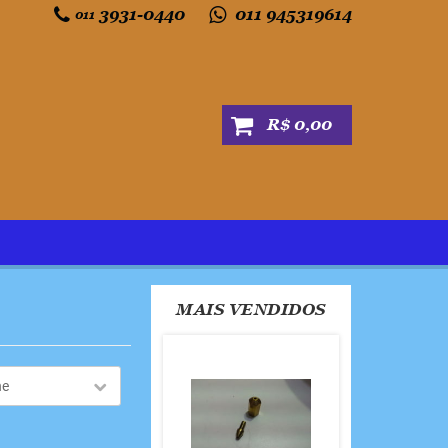
3931-0440
011 945319614
011
R$ 0,00
MAIS VENDIDOS
ne