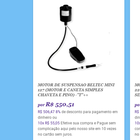
MOTOR DE SUSPENSAO BELTEC MINI
MO
127 (MOTOR E CANETA SIMPLES
22
CHAVETA E PINO) -"T"++
SI
R$ 550,51
por
po
R$ 506,47
8%
de desconto para pagamento em
R$
dinheiro ou
din
10x
R$ 55,05
Efetive sua compra e Pague sem
10
complicação aqui pelo nosso site em 10 vezes
co
no cartão sem juros.
no 