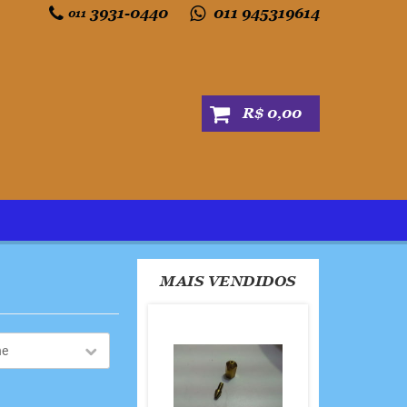
3931-0440
011 945319614
011
R$ 0,00
MAIS VENDIDOS
ne