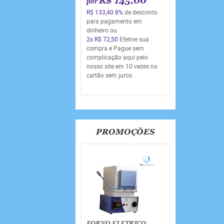
R$ 145,00
por
R$ 133,40
8%
de desconto
para pagamento em
dinheiro ou
2x
R$ 72,50
Efetive sua
compra e Pague sem
complicação aqui pelo
nosso site em 10 vezes no
cartão sem juros.
PROMOÇÕES
FORNO ELETRICO