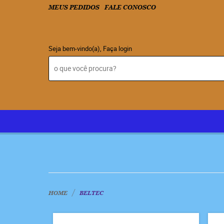
MEUS PEDIDOS
FALE CONOSCO
Seja bem-vindo(a),
Faça login
HOME
BELTEC